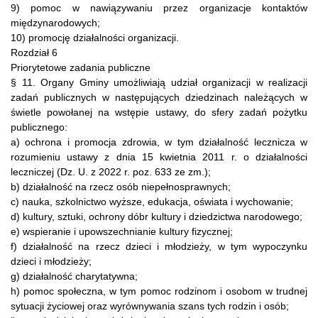
9) pomoc w nawiązywaniu przez organizacje kontaktów
międzynarodowych;
10) promocję działalności organizacji.
Rozdział 6
Priorytetowe zadania publiczne
§ 11. Organy Gminy umożliwiają udział organizacji w realizacji
zadań publicznych w następujących dziedzinach należących w
świetle powołanej na wstępie ustawy, do sfery zadań pożytku
publicznego:
a) ochrona i promocja zdrowia, w tym działalność lecznicza w
rozumieniu ustawy z dnia 15 kwietnia 2011 r. o działalności
leczniczej (Dz. U. z 2022 r. poz. 633 ze zm.);
b) działalność na rzecz osób niepełnosprawnych;
c) nauka, szkolnictwo wyższe, edukacja, oświata i wychowanie;
d) kultury, sztuki, ochrony dóbr kultury i dziedzictwa narodowego;
e) wspieranie i upowszechnianie kultury fizycznej;
f) działalność na rzecz dzieci i młodzieży, w tym wypoczynku
dzieci i młodzieży;
g) działalność charytatywna;
h) pomoc społeczna, w tym pomoc rodzinom i osobom w trudnej
sytuacji życiowej oraz wyrównywania szans tych rodzin i osób;