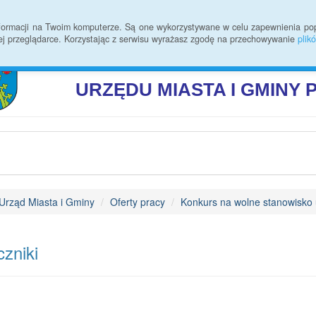
 zmian
Rodo
Kontakt
Statystyki
Informacje ogólne
informacji na Twoim komputerze. Są one wykorzystywane w celu zapewnienia po
ej przeglądarce. Korzystając z serwisu wyrażasz zgodę na przechowywanie
plik
BIULETYN INFORMAC
URZĘDU
MIASTA I GMINY
Urząd Miasta i Gminy
Oferty pracy
Konkurs na wolne stanowisko u
zniki