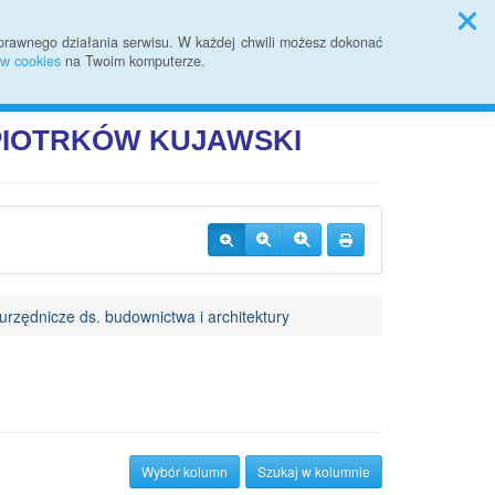
Sprawozdania finansowe
prawnego działania serwisu. W każdej chwili możesz dokonać
ów cookies
na Twoim komputerze.
Przycisk wyszukaj duży
Szukaj
JI PUBLICZNEJ
 PIOTRKÓW
KUJAWSKI
rzędnicze ds. budownictwa i architektury
Wybór kolumn
Szukaj w kolumnie