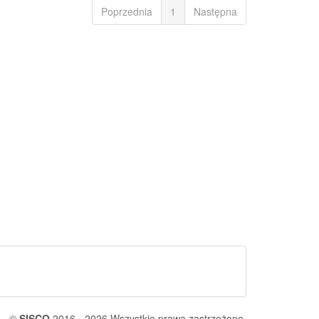
Poprzednia
1
Następna
©
SISCO
2016 - 2026 Wszystkie prawa zastrzeżone.