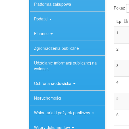
Platforma zakupowa
Pokaż
Podatki
Lp
1
Finanse
Zgromadzenia publiczne
2
Udzielanie informacji publicznej na
3
wniosek
4
Ochrona środowiska
Nieruchomości
5
Wolontariat i pożytek publiczny
6
Wzory dokumentów