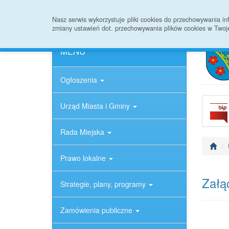
Strona główna
Informacje ogólne
Rejestr
Nasz serwis wykorzystuje pliki cookies do przechowywania 
zmiany ustawień dot. przechowywania plików cookies w Twoj
MENU
Ogłoszenia
Urząd Miasta i Gminy
Rada Miejska
Prawo lokalne
Załąc
Strategie, plany, programy
Zamówienia publiczne