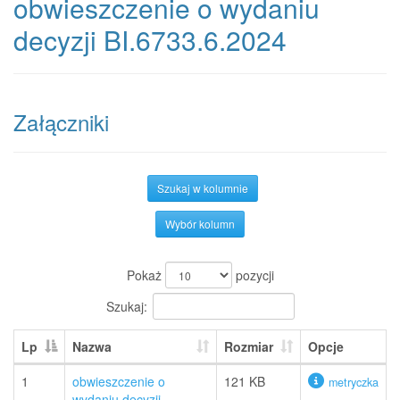
obwieszczenie o wydaniu
decyzji BI.6733.6.2024
Załączniki
Szukaj w kolumnie
Wybór kolumn
Pokaż
pozycji
Szukaj:
Lp
Nazwa
Rozmiar
Opcje
1
obwieszczenie o
121 KB
metryczka
wydaniu decyzji