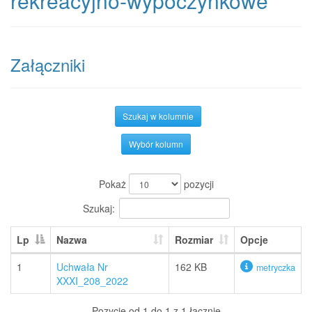
rekreacyjno-wypoczynkowe
Załączniki
Szukaj w kolumnie
Wybór kolumn
Pokaż
pozycji
Szukaj:
Lp
Nazwa
Rozmiar
Opcje
1
Uchwała Nr
162 KB
metryczka
XXXI_208_2022
Pozycje od 1 do 1 z 1 łącznie