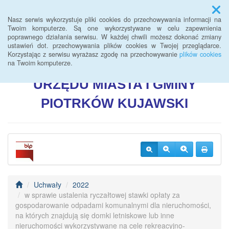
Menu
Nasz serwis wykorzystuje pliki cookies do przechowywania informacji na
Twoim komputerze. Są one wykorzystywane w celu zapewnienia
poprawnego działania serwisu. W każdej chwili możesz dokonać zmiany
BIULETYN INFORMACJI
ustawień dot. przechowywania plików cookies w Twojej przeglądarce.
Korzystając z serwisu wyrażasz zgodę na przechowywanie
plików cookies
PUBLICZNEJ
na Twoim komputerze.
URZĘDU
MIASTA I GMINY
PIOTRKÓW
KUJAWSKI
Uchwały
2022
w sprawie ustalenia ryczałtowej stawki opłaty za
gospodarowanie odpadami komunalnymi dla nieruchomości,
na których znajdują się domki letniskowe lub inne
nieruchomości wykorzystywane na cele rekreacyjno-